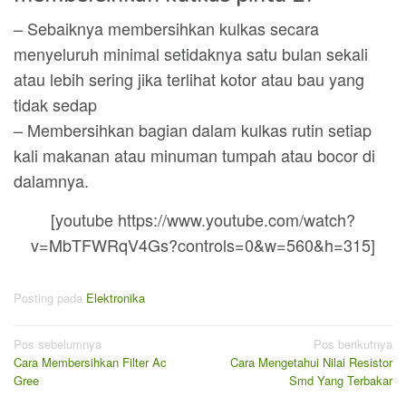
– Sebaiknya membersihkan kulkas secara
menyeluruh minimal setidaknya satu bulan sekali
atau lebih sering jika terlihat kotor atau bau yang
tidak sedap
– Membersihkan bagian dalam kulkas rutin setiap
kali makanan atau minuman tumpah atau bocor di
dalamnya.
[youtube https://www.youtube.com/watch?
v=MbTFWRqV4Gs?controls=0&w=560&h=315]
Posting pada
Elektronika
Navigasi
Pos sebelumnya
Pos berikutnya
Cara Membersihkan Filter Ac
Cara Mengetahui Nilai Resistor
pos
Gree
Smd Yang Terbakar