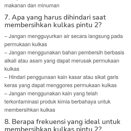
makanan dan minuman
7. Apa yang harus dihindari saat
membersihkan kulkas pintu 2?
– Jangan mengguyurkan air secara langsung pada
permukaan kulkas
– Jangan menggunakan bahan pembersih berbasis
alkali atau asam yang dapat merusak permukaan
kulkas
– Hindari penggunaan kain kasar atau sikat garis
keras yang dapat menggores permukaan kulkas
– Jangan menggunakan kain yang telah
terkontaminasi produk kimia berbahaya untuk
membersihkan kulkas
8. Berapa frekuensi yang ideal untuk
membersihkan kulkas pintu 2?