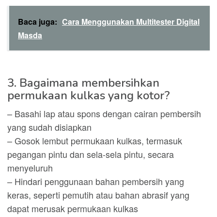
Baca juga:
Cara Menggunakan Multitester Digital
Masda
3. Bagaimana membersihkan
permukaan kulkas yang kotor?
– Basahi lap atau spons dengan cairan pembersih
yang sudah disiapkan
– Gosok lembut permukaan kulkas, termasuk
pegangan pintu dan sela-sela pintu, secara
menyeluruh
– Hindari penggunaan bahan pembersih yang
keras, seperti pemutih atau bahan abrasif yang
dapat merusak permukaan kulkas