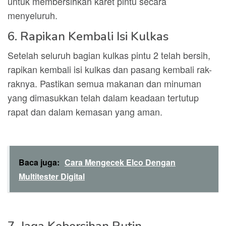
untuk membersihkan karet pintu secara
menyeluruh.
6. Rapikan Kembali Isi Kulkas
Setelah seluruh bagian kulkas pintu 2 telah bersih,
rapikan kembali isi kulkas dan pasang kembali rak-
raknya. Pastikan semua makanan dan minuman
yang dimasukkan telah dalam keadaan tertutup
rapat dan dalam kemasan yang aman.
Baca juga:
Cara Mengecek Elco Dengan
Multitester Digital