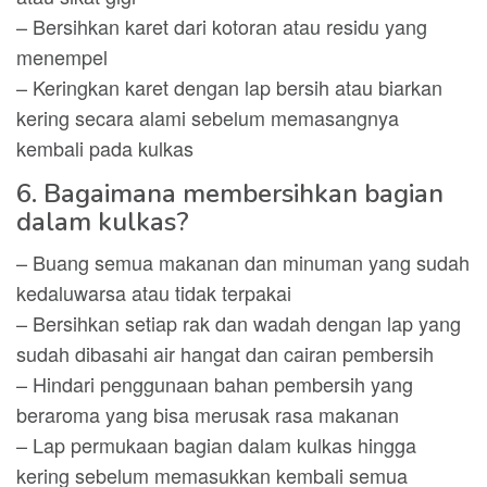
– Bersihkan karet dari kotoran atau residu yang
menempel
– Keringkan karet dengan lap bersih atau biarkan
kering secara alami sebelum memasangnya
kembali pada kulkas
6. Bagaimana membersihkan bagian
dalam kulkas?
– Buang semua makanan dan minuman yang sudah
kedaluwarsa atau tidak terpakai
– Bersihkan setiap rak dan wadah dengan lap yang
sudah dibasahi air hangat dan cairan pembersih
– Hindari penggunaan bahan pembersih yang
beraroma yang bisa merusak rasa makanan
– Lap permukaan bagian dalam kulkas hingga
kering sebelum memasukkan kembali semua