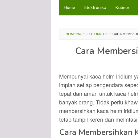
Loncat
Home
Elektronika
Kuliner
ke
konten
HOMEPAGE
/
OTOMOTIF
/
CARA MEMBERS
Cara Membersi
Mempunyai kaca helm iridium y
impian setiap pengendara sepe
tepat dan aman untuk kaca helm i
banyak orang. Tidak perlu khawat
membersihkan kaca helm iridiu
tetap tampil keren dan melintas
Cara Membersihkan K