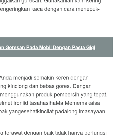
nggalkan goresan. Gunakanlah kain kering
mengeringkan kaca dengan cara menepuk-
n Goresan Pada Mobil Dengan Pasta Gigi
Anda menjadi semakin keren dengan
ang kinclong dan bebas gores. Dengan
 menggunakan produk pembersih yang tepat,
elmet ironiid tasahasihaMa Mememakaisa
tapak yangesehatkincllat padalong lmasayaan
g terawat dengan baik tidak hanya berfungsi