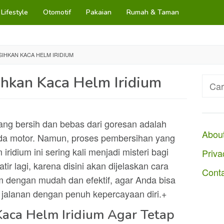
Lifestyle
Otomotif
Pakaian
Rumah & Taman
IHKAN KACA HELM IRIDIUM
hkan Kaca Helm Iridium
Cari
untuk
ang bersih dan bebas dari goresan adalah
Abou
da motor. Namun, proses pembersihan yang
ridium ini sering kali menjadi misteri bagi
Priva
ir lagi, karena disini akan dijelaskan cara
Cont
m dengan mudah dan efektif, agar Anda bisa
i jalanan dengan penuh kepercayaan diri.+
aca Helm Iridium Agar Tetap