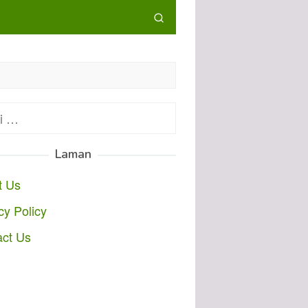
:
Laman
t Us
cy Policy
act Us