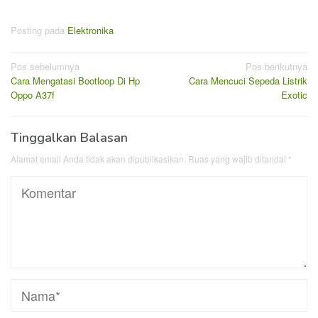
Posting pada
Elektronika
Navigasi
Pos sebelumnya
Pos berikutnya
Cara Mengatasi Bootloop Di Hp
Cara Mencuci Sepeda Listrik
pos
Oppo A37f
Exotic
Tinggalkan Balasan
Alamat email Anda tidak akan dipublikasikan.
Ruas yang wajib ditandai
*