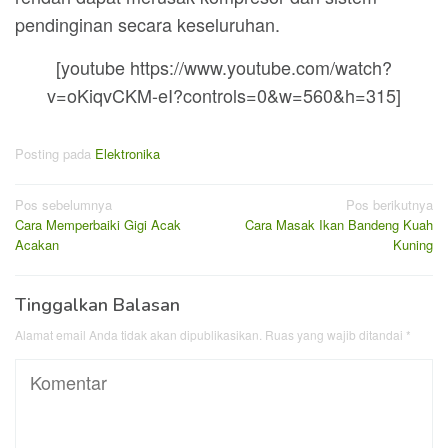
pendinginan secara keseluruhan.
[youtube https://www.youtube.com/watch?
v=oKiqvCKM-eI?controls=0&w=560&h=315]
Posting pada
Elektronika
Navigasi
Pos sebelumnya
Pos berikutnya
Cara Memperbaiki Gigi Acak
Cara Masak Ikan Bandeng Kuah
pos
Acakan
Kuning
Tinggalkan Balasan
Alamat email Anda tidak akan dipublikasikan.
Ruas yang wajib ditandai
*