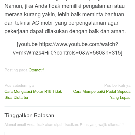
Namun, jika Anda tidak memiliki pengalaman atau
merasa kurang yakin, lebih baik meminta bantuan
dari teknisi AC mobil yang berpengalaman agar
pekerjaan dapat dilakukan dengan baik dan aman.
[youtube https://www.youtube.com/watch?
v=mkWmzs4Hii0?controls=0&w=560&h=315]
Posting pada
Otomotif
Navigasi
Pos sebelumnya
Pos berikutnya
Cara Mengatasi Motor R15 Tidak
Cara Memperbaiki Pedal Sepeda
pos
Bisa Distarter
Yang Lepas
Tinggalkan Balasan
Alamat email Anda tidak akan dipublikasikan.
Ruas yang wajib ditandai
*