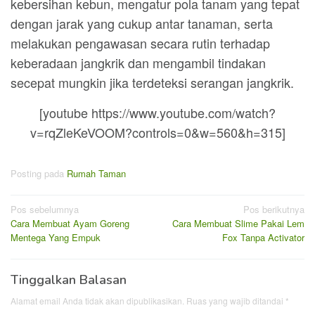
kebersihan kebun, mengatur pola tanam yang tepat
dengan jarak yang cukup antar tanaman, serta
melakukan pengawasan secara rutin terhadap
keberadaan jangkrik dan mengambil tindakan
secepat mungkin jika terdeteksi serangan jangkrik.
[youtube https://www.youtube.com/watch?
v=rqZleKeVOOM?controls=0&w=560&h=315]
Posting pada
Rumah Taman
Navigasi
Pos sebelumnya
Pos berikutnya
Cara Membuat Ayam Goreng
Cara Membuat Slime Pakai Lem
pos
Mentega Yang Empuk
Fox Tanpa Activator
Tinggalkan Balasan
Alamat email Anda tidak akan dipublikasikan.
Ruas yang wajib ditandai
*