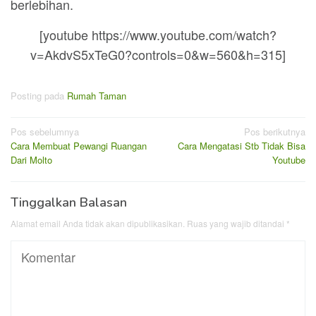
berlebihan.
[youtube https://www.youtube.com/watch?
v=AkdvS5xTeG0?controls=0&w=560&h=315]
Posting pada
Rumah Taman
Navigasi
Pos sebelumnya
Pos berikutnya
Cara Membuat Pewangi Ruangan
Cara Mengatasi Stb Tidak Bisa
pos
Dari Molto
Youtube
Tinggalkan Balasan
Alamat email Anda tidak akan dipublikasikan.
Ruas yang wajib ditandai
*