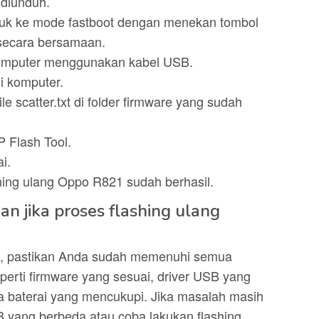
 diunduh.
uk ke mode fastboot dengan menekan tombol
secara bersamaan.
omputer menggunakan kabel USB.
di komputer.
file scatter.txt di folder firmware yang sudah
P Flash Tool.
i.
shing ulang Oppo R821 sudah berhasil.
n jika proses flashing ulang
gal, pastikan Anda sudah memenuhi semua
perti firmware yang sesuai, driver USB yang
ya baterai yang mencukupi. Jika masalah masih
B yang berbeda atau coba lakukan flashing