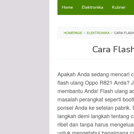
Loncat
Home
Elektronika
Kuliner
ke
konten
HOMEPAGE
/
ELEKTRONIKA
/
CARA FLASH
Cara Flas
Apakah Anda sedang mencari ca
flash ulang Oppo R821 Anda? Ja
membantu Anda! Flash ulang ad
masalah perangkat seperti boo
ponsel Anda ke setelan pabrik.
langkah demi langkah tentang 
ribet dan tanpa harus mengelu
untuk mengetahui bagaimana c