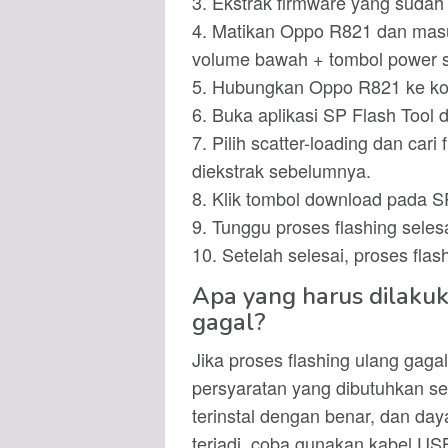
3. Ekstrak firmware yang sudah
4. Matikan Oppo R821 dan mas
volume bawah + tombol power 
5. Hubungkan Oppo R821 ke k
6. Buka aplikasi SP Flash Tool 
7. Pilih scatter-loading dan cari 
diekstrak sebelumnya.
8. Klik tombol download pada S
9. Tunggu proses flashing selesa
10. Setelah selesai, proses fla
Apa yang harus dilakuka
gagal?
Jika proses flashing ulang ga
persyaratan yang dibutuhkan se
terinstal dengan benar, dan da
terjadi, coba gunakan kabel US