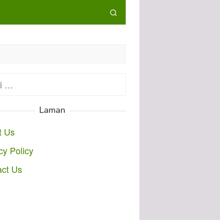
:
Laman
t Us
cy Policy
act Us