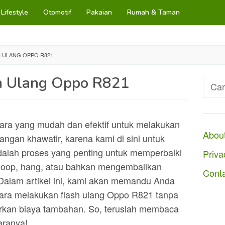
Lifestyle
Otomotif
Pakaian
Rumah & Taman
 ULANG OPPO R821
h Ulang Oppo R821
Cari
untuk
ra yang mudah dan efektif untuk melakukan
Abou
ngan khawatir, karena kami di sini untuk
alah proses yang penting untuk memperbaiki
Priva
tloop, hang, atau bahkan mengembalikan
Cont
 Dalam artikel ini, kami akan memandu Anda
cara melakukan flash ulang Oppo R821 tanpa
arkan biaya tambahan. So, teruslah membaca
aranya!