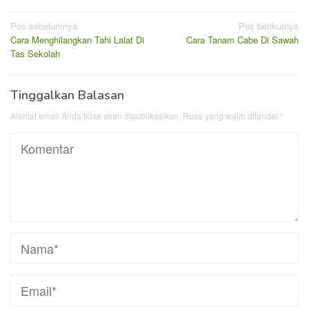
Navigasi
Pos sebelumnya
Pos berikutnya
Cara Menghilangkan Tahi Lalat Di
Cara Tanam Cabe Di Sawah
pos
Tas Sekolah
Tinggalkan Balasan
Alamat email Anda tidak akan dipublikasikan.
Ruas yang wajib ditandai
*