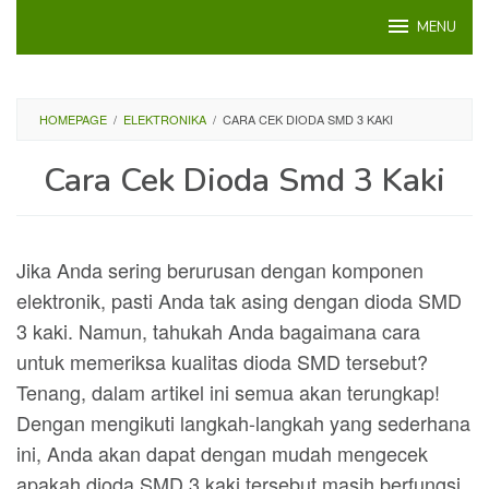
Loncat
MENU
ke
konten
HOMEPAGE
/
ELEKTRONIKA
/
CARA CEK DIODA SMD 3 KAKI
Cara Cek Dioda Smd 3 Kaki
Jika Anda sering berurusan dengan komponen
elektronik, pasti Anda tak asing dengan dioda SMD
3 kaki. Namun, tahukah Anda bagaimana cara
untuk memeriksa kualitas dioda SMD tersebut?
Tenang, dalam artikel ini semua akan terungkap!
Dengan mengikuti langkah-langkah yang sederhana
ini, Anda akan dapat dengan mudah mengecek
apakah dioda SMD 3 kaki tersebut masih berfungsi