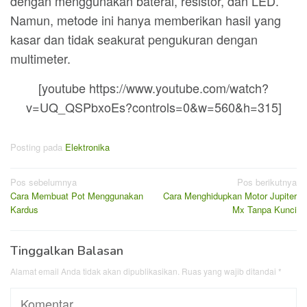
dengan menggunakan baterai, resistor, dan LED.
Namun, metode ini hanya memberikan hasil yang
kasar dan tidak seakurat pengukuran dengan
multimeter.
[youtube https://www.youtube.com/watch?
v=UQ_QSPbxoEs?controls=0&w=560&h=315]
Posting pada
Elektronika
Navigasi
Pos sebelumnya
Pos berikutnya
Cara Membuat Pot Menggunakan
Cara Menghidupkan Motor Jupiter
pos
Kardus
Mx Tanpa Kunci
Tinggalkan Balasan
Alamat email Anda tidak akan dipublikasikan.
Ruas yang wajib ditandai
*