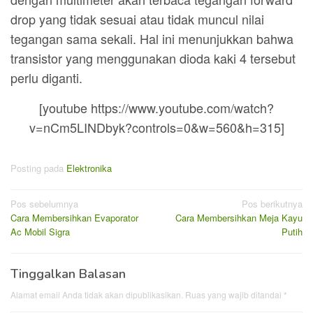
drop yang tidak sesuai atau tidak muncul nilai
tegangan sama sekali. Hal ini menunjukkan bahwa
transistor yang menggunakan dioda kaki 4 tersebut
perlu diganti.
[youtube https://www.youtube.com/watch?
v=nCm5LINDbyk?controls=0&w=560&h=315]
Posting pada
Elektronika
Navigasi
Pos sebelumnya
Pos berikutnya
Cara Membersihkan Evaporator
Cara Membersihkan Meja Kayu
pos
Ac Mobil Sigra
Putih
Tinggalkan Balasan
Alamat email Anda tidak akan dipublikasikan.
Ruas yang wajib ditandai
*