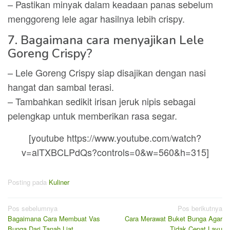
– Pastikan minyak dalam keadaan panas sebelum
menggoreng lele agar hasilnya lebih crispy.
7. Bagaimana cara menyajikan Lele
Goreng Crispy?
– Lele Goreng Crispy siap disajikan dengan nasi
hangat dan sambal terasi.
– Tambahkan sedikit irisan jeruk nipis sebagai
pelengkap untuk memberikan rasa segar.
[youtube https://www.youtube.com/watch?
v=alTXBCLPdQs?controls=0&w=560&h=315]
Posting pada
Kuliner
Navigasi
Pos sebelumnya
Pos berikutnya
Bagaimana Cara Membuat Vas
Cara Merawat Buket Bunga Agar
pos
Bunga Dari Tanah Liat
Tidak Cepat Layu