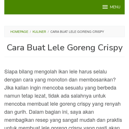
Loncat
MENU
ke
konten
HOMEPAGE
/
KULINER
/
CARA BUAT LELE GORENG CRISPY
Cara Buat Lele Goreng Crispy
Siapa bilang mengolah ikan lele harus selalu
dengan cara yang monoton dan membosankan?
Jika kalian ingin mencoba sesuatu yang berbeda
namun tetap lezat, tidak ada salahnya untuk
mencoba membuat lele goreng crispy yang renyah
dan gurih. Dalam bagian ini, saya akan
membagikan resep yang sangat mudah dan praktis
untuk membuat lele goreng crispy yang pasti akan