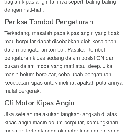
bagian kipas angin lainnya seperti baling-baling
dengan hati-hati.
Periksa Tombol Pengaturan
Terkadang, masalah pada kipas angin yang tidak
mau berputar dapat disebabkan oleh kesalahan
dalam pengaturan tombol. Pastikan tombol
pengaturan kipas sedang dalam posisi ON dan
bukan dalam mode yang mati atau sleep. Jika
masih belum berputar, coba ubah pengaturan
kecepatan kipas untuk melihat apakah putarannya
mulai bergerak.
Oli Motor Kipas Angin
Jika setelah melakukan langkah-langkah di atas
kipas angin masih belum berputar, kemungkinan
masalah terletak pada oli motor kipas angin yang