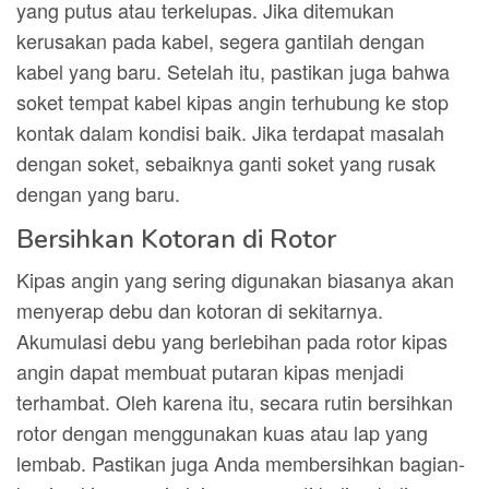
yang putus atau terkelupas. Jika ditemukan
kerusakan pada kabel, segera gantilah dengan
kabel yang baru. Setelah itu, pastikan juga bahwa
soket tempat kabel kipas angin terhubung ke stop
kontak dalam kondisi baik. Jika terdapat masalah
dengan soket, sebaiknya ganti soket yang rusak
dengan yang baru.
Bersihkan Kotoran di Rotor
Kipas angin yang sering digunakan biasanya akan
menyerap debu dan kotoran di sekitarnya.
Akumulasi debu yang berlebihan pada rotor kipas
angin dapat membuat putaran kipas menjadi
terhambat. Oleh karena itu, secara rutin bersihkan
rotor dengan menggunakan kuas atau lap yang
lembab. Pastikan juga Anda membersihkan bagian-