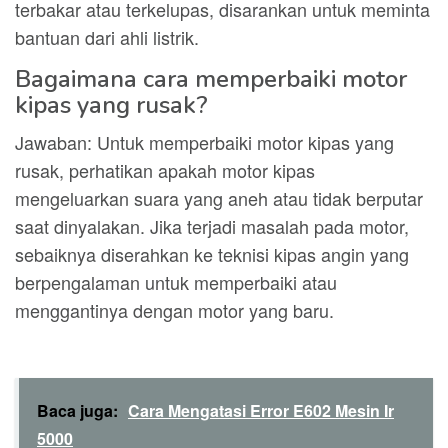
terbakar atau terkelupas, disarankan untuk meminta
bantuan dari ahli listrik.
Bagaimana cara memperbaiki motor
kipas yang rusak?
Jawaban: Untuk memperbaiki motor kipas yang
rusak, perhatikan apakah motor kipas
mengeluarkan suara yang aneh atau tidak berputar
saat dinyalakan. Jika terjadi masalah pada motor,
sebaiknya diserahkan ke teknisi kipas angin yang
berpengalaman untuk memperbaiki atau
menggantinya dengan motor yang baru.
Baca juga:
Cara Mengatasi Error E602 Mesin Ir
5000