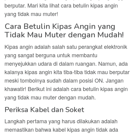
berputar. Mari kita lihat cara betulin kipas angin
yang tidak mau muter!
Cara Betulin Kipas Angin yang
Tidak Mau Muter dengan Mudah!
Kipas angin adalah salah satu perangkat elektronik
yang sangat berguna untuk membantu
menyejukkan udara di dalam ruangan. Namun, ada
kalanya kipas angin kita tiba-tiba tidak mau berputar
meski tombolnya sudah dalam posisi ON. Jangan
khawatir! Berikut ini adalah cara betulin kipas angin
yang tidak mau muter dengan mudah.
Periksa Kabel dan Soket
Langkah pertama yang harus dilakukan adalah
memastikan bahwa kabel kipas angin tidak ada