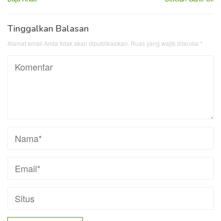
Tinggalkan Balasan
Alamat email Anda tidak akan dipublikasikan.
Ruas yang wajib ditandai
*