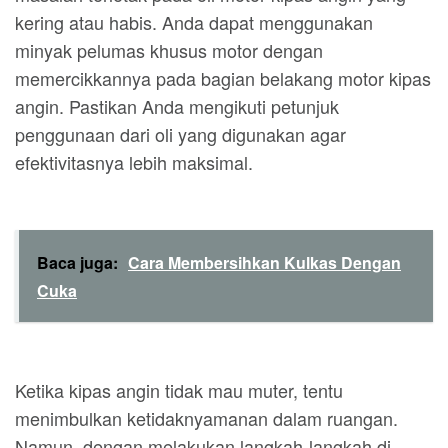
kering atau habis. Anda dapat menggunakan
minyak pelumas khusus motor dengan
memercikkannya pada bagian belakang motor kipas
angin. Pastikan Anda mengikuti petunjuk
penggunaan dari oli yang digunakan agar
efektivitasnya lebih maksimal.
Baca juga:
Cara Membersihkan Kulkas Dengan
Cuka
Ketika kipas angin tidak mau muter, tentu
menimbulkan ketidaknyamanan dalam ruangan.
Namun, dengan melakukan langkah-langkah di