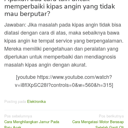
memperbaiki kipas angin yang tidak
mau berputar?
Jawaban: Jika masalah pada kipas angin tidak bisa
diatasi dengan cara di atas, maka sebaiknya bawa
kipas angin ke tempat service yang berpengalaman.
Mereka memiliki pengetahuan dan peralatan yang
diperlukan untuk memperbaiki dan mendiagnosis
masalah kipas angin dengan akurat.
[youtube https://www.youtube.com/watch?
v=i8fIXpSC28I?controls=0&w=560&h=315]
Posting pada
Elektronika
Navigasi
Pos sebelumnya
Pos berikutnya
Cara Menghilangkan Jamur Pada
Cara Mengatasi Motor Berasap
pos
Baju Anak
Setelah Ganti Oli