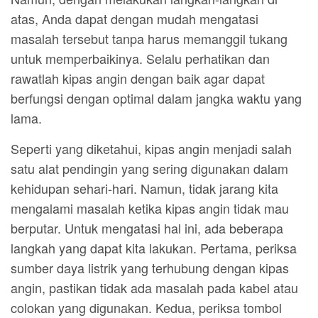
atas, Anda dapat dengan mudah mengatasi
masalah tersebut tanpa harus memanggil tukang
untuk memperbaikinya. Selalu perhatikan dan
rawatlah kipas angin dengan baik agar dapat
berfungsi dengan optimal dalam jangka waktu yang
lama.
Seperti yang diketahui, kipas angin menjadi salah
satu alat pendingin yang sering digunakan dalam
kehidupan sehari-hari. Namun, tidak jarang kita
mengalami masalah ketika kipas angin tidak mau
berputar. Untuk mengatasi hal ini, ada beberapa
langkah yang dapat kita lakukan. Pertama, periksa
sumber daya listrik yang terhubung dengan kipas
angin, pastikan tidak ada masalah pada kabel atau
colokan yang digunakan. Kedua, periksa tombol