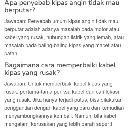
Apa penyebab kipas angin tidak mau
berputar?
Jawaban: Penyebab umum kipas angin tidak mau
berputar adalah adanya masalah pada motor atau
kabel yang rusak, hubungan listrik yang lemah, atau
masalah pada baling-baling kipas yang macet atau
patah.
Bagaimana cara memperbaiki kabel
kipas yang rusak?
Jawaban: Untuk memperbaiki kabel kipas yang
rusak, pertama-tama periksa kabel dan cari lokasi
yang rusak. Jika hanya terjadi putus, bisa dilakukan
penggantian dengan kabel yang baru dan kemudian
menyambungkannya kembali. Namun, bila kabel
mengalami kerusakan yang lebih parah seperti