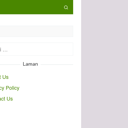
:
Laman
t Us
cy Policy
act Us