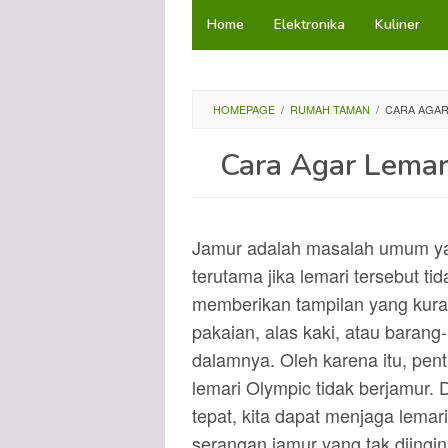
Loncat
Home
Elektronika
Kuliner
ke
konten
HOMEPAGE
/
RUMAH TAMAN
/
CARA AGAR
Cara Agar Lemar
Jamur adalah masalah umum yang
terutama jika lemari tersebut tid
memberikan tampilan yang kura
pakaian, alas kaki, atau barang
dalamnya. Oleh karena itu, pent
lemari Olympic tidak berjamur
tepat, kita dapat menjaga lemari
serangan jamur yang tak diingin