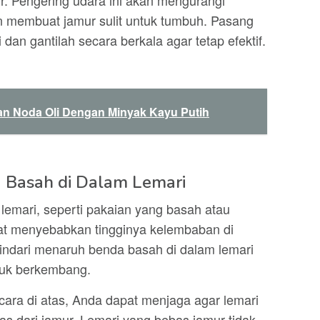
. Pengering udara ini akan mengurangi
n membuat jamur sulit untuk tumbuh. Pasang
dan gantilah secara berkala agar tetap efektif.
n Noda Oli Dengan Minyak Kayu Putih
 Basah di Dalam Lemari
emari, seperti pakaian yang basah atau
at menyebabkan tingginya kelembaban di
hindari menaruh benda basah di dalam lemari
tuk berkembang.
ra di atas, Anda dapat menjaga agar lemari
as dari jamur. Lemari yang bebas jamur tidak