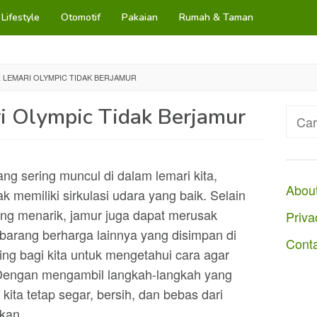
Lifestyle
Otomotif
Pakaian
Rumah & Taman
 LEMARI OLYMPIC TIDAK BERJAMUR
i Olympic Tidak Berjamur
Cari
untuk
 sering muncul di dalam lemari kita,
Abou
ak memiliki sirkulasi udara yang baik. Selain
ng menarik, jamur juga dapat merusak
Priva
-barang berharga lainnya yang disimpan di
Cont
ing bagi kita untuk mengetahui cara agar
. Dengan mengambil langkah-langkah yang
 kita tetap segar, bersih, dan bebas dari
kan.