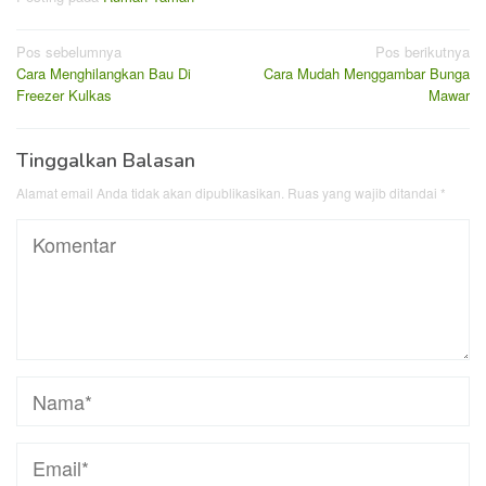
Navigasi
Pos sebelumnya
Pos berikutnya
Cara Menghilangkan Bau Di
Cara Mudah Menggambar Bunga
pos
Freezer Kulkas
Mawar
Tinggalkan Balasan
Alamat email Anda tidak akan dipublikasikan.
Ruas yang wajib ditandai
*