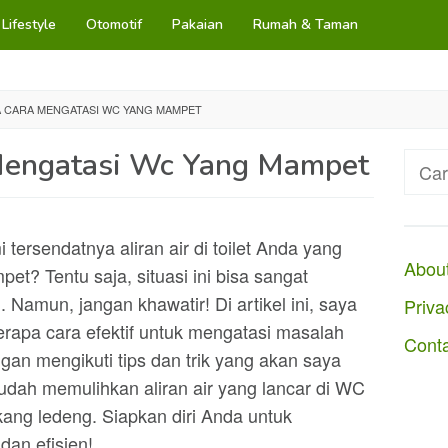
Lifestyle
Otomotif
Pakaian
Rumah & Taman
 CARA MENGATASI WC YANG MAMPET
Mengatasi Wc Yang Mampet
Cari
untuk
ersendatnya aliran air di toilet Anda yang
Abou
? Tentu saja, situasi ini bisa sangat
mun, jangan khawatir! Di artikel ini, saya
Priva
rapa cara efektif untuk mengatasi masalah
Cont
n mengikuti tips dan trik yang akan saya
dah memulihkan aliran air yang lancar di WC
ang ledeng. Siapkan diri Anda untuk
dan efisien!