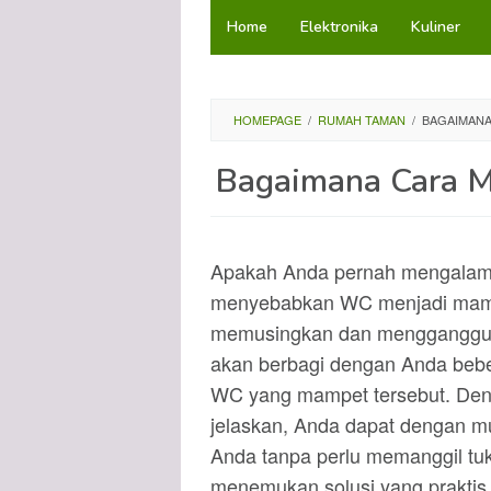
Loncat
Home
Elektronika
Kuliner
ke
konten
HOMEPAGE
/
RUMAH TAMAN
/
BAGAIMANA
Bagaimana Cara 
Apakah Anda pernah mengalami t
menyebabkan WC menjadi mampet
memusingkan dan mengganggu. Na
akan berbagi dengan Anda bebe
WC yang mampet tersebut. Denga
jelaskan, Anda dapat dengan mu
Anda tanpa perlu memanggil tuk
menemukan solusi yang praktis 