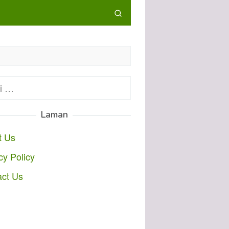
:
Laman
t Us
cy Policy
act Us