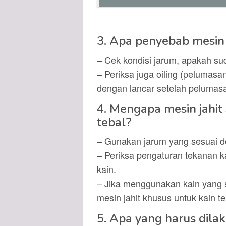
3. Apa penyebab mesin j
– Cek kondisi jarum, apakah sud
– Periksa juga oiling (pelumasan
dengan lancar setelah pelumas
4. Mengapa mesin jahit 
tebal?
– Gunakan jarum yang sesuai de
– Periksa pengaturan tekanan ka
kain.
– Jika menggunakan kain yang 
mesin jahit khusus untuk kain te
5. Apa yang harus dilaku