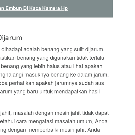
an Embun Di Kaca Kamera Hp
Dijarum
 dihadapi adalah benang yang sulit dijarum.
stikan benang yang digunakan tidak terlalu
 benang yang lebih halus atau lihat apakah
enghalangi masuknya benang ke dalam jarum.
coba perhatikan apakah jarumnya sudah aus
h jarum yang baru untuk mendapatkan hasil
ahit, masalah dengan mesin jahit tidak dapat
getahui cara mengatasi masalah umum, Anda
ng dengan memperbaiki mesin jahit Anda