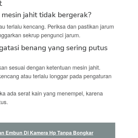
t
mesin jahit tidak bergerak?
au terlalu kencang. Periksa dan pastikan jarum
nggarkan sekrup pengunci jarum.
atasi benang yang sering putus
an sesuai dengan ketentuan mesin jahit.
 kencang atau terlalu longgar pada pengaturan
jika ada serat kain yang menempel, karena
us.
an Embun Di Kamera Hp Tanpa Bongkar