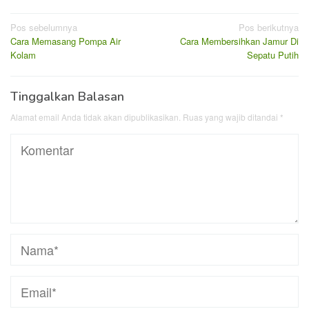
Navigasi
Pos sebelumnya
Pos berikutnya
Cara Memasang Pompa Air
Cara Membersihkan Jamur Di
pos
Kolam
Sepatu Putih
Tinggalkan Balasan
Alamat email Anda tidak akan dipublikasikan.
Ruas yang wajib ditandai
*