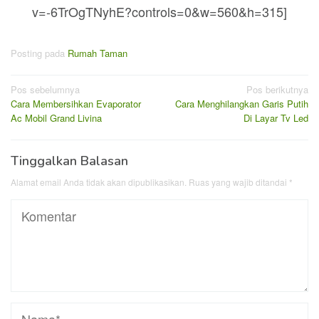
v=-6TrOgTNyhE?controls=0&w=560&h=315]
Posting pada
Rumah Taman
Navigasi
Pos sebelumnya
Pos berikutnya
Cara Membersihkan Evaporator
Cara Menghilangkan Garis Putih
pos
Ac Mobil Grand Livina
Di Layar Tv Led
Tinggalkan Balasan
Alamat email Anda tidak akan dipublikasikan.
Ruas yang wajib ditandai
*