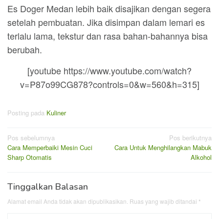
Es Doger Medan lebih baik disajikan dengan segera
setelah pembuatan. Jika disimpan dalam lemari es
terlalu lama, tekstur dan rasa bahan-bahannya bisa
berubah.
[youtube https://www.youtube.com/watch?
v=P87o99CG878?controls=0&w=560&h=315]
Posting pada
Kuliner
Navigasi
Pos sebelumnya
Pos berikutnya
Cara Memperbaiki Mesin Cuci
Cara Untuk Menghilangkan Mabuk
pos
Sharp Otomatis
Alkohol
Tinggalkan Balasan
Alamat email Anda tidak akan dipublikasikan.
Ruas yang wajib ditandai
*