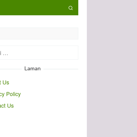
:
Laman
t Us
cy Policy
act Us