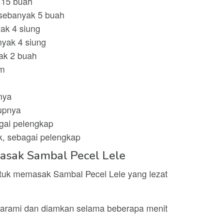
 15 buah
 sebanyak 5 buah
ak 4 siung
yak 4 siung
ak 2 buah
cm
nya
upnya
gai pelengkap
k, sebagai pelengkap
sak Sambal Pecel Lele
untuk memasak Sambal Pecel Lele yang lezat
 garami dan diamkan selama beberapa menit