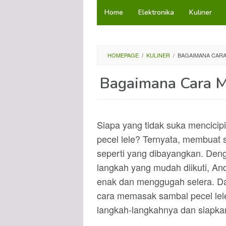
Loncat
Home
Elektronika
Kuliner
ke
konten
HOMEPAGE
/
KULINER
/
BAGAIMANA CARA
Bagaimana Cara M
Siapa yang tidak suka mencicipi
pecel lele? Ternyata, membuat sa
seperti yang dibayangkan. Den
langkah yang mudah diikuti, An
enak dan menggugah selera. Dal
cara memasak sambal pecel lel
langkah-langkahnya dan siapka