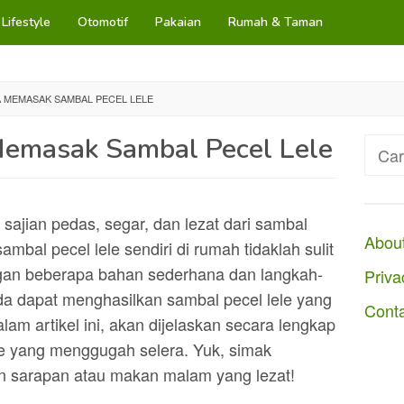
Lifestyle
Otomotif
Pakaian
Rumah & Taman
 MEMASAK SAMBAL PECEL LELE
emasak Sambal Pecel Lele
Cari
untuk
 sajian pedas, segar, dan lezat dari sambal
Abou
mbal pecel lele sendiri di rumah tidaklah sulit
gan beberapa bahan sederhana dan langkah-
Priva
da dapat menghasilkan sambal pecel lele yang
Cont
am artikel ini, akan dijelaskan secara lengkap
e yang menggugah selera. Yuk, simak
n sarapan atau makan malam yang lezat!